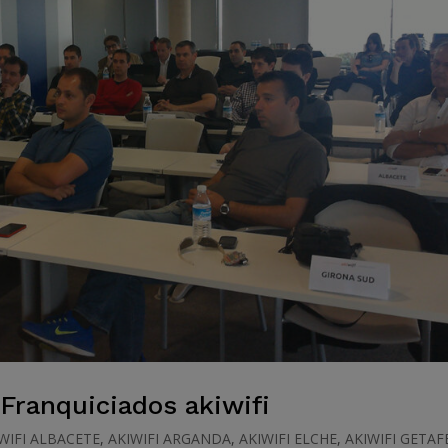
 Franquiciados akiwifi
WIFI ALBACETE
,
AKIWIFI ARGANDA
,
AKIWIFI ELCHE
,
AKIWIFI GETAF