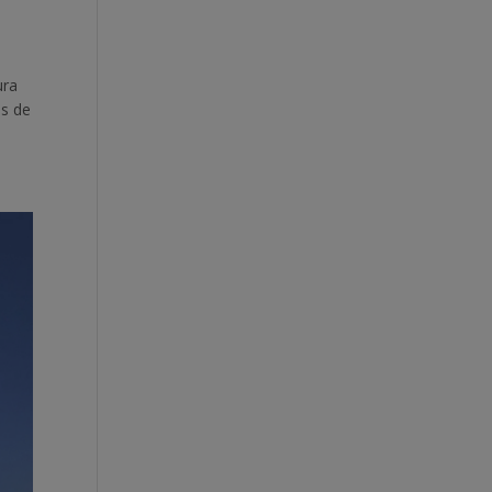
,
ura
as de