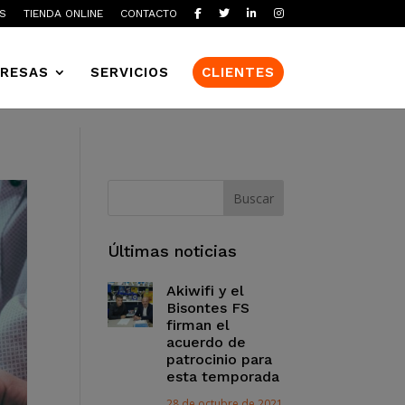
S
TIENDA ONLINE
CONTACTO
RESAS
SERVICIOS
CLIENTES
Últimas noticias
Akiwifi y el
Bisontes FS
firman el
acuerdo de
patrocinio para
esta temporada
28 de octubre de 2021