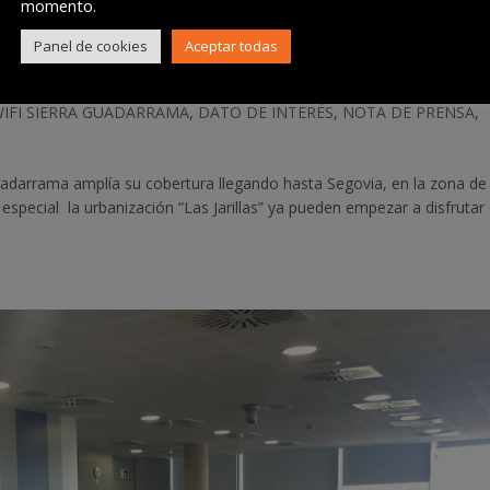
momento.
Panel de cookies
Aceptar todas
a llega a Zarzuela del Monte
WIFI SIERRA GUADARRAMA
,
DATO DE INTERÉS
,
NOTA DE PRENSA
,
 Guadarrama amplía su cobertura llegando hasta Segovia, en la zona de
especial la urbanización “Las Jarillas” ya pueden empezar a disfrutar