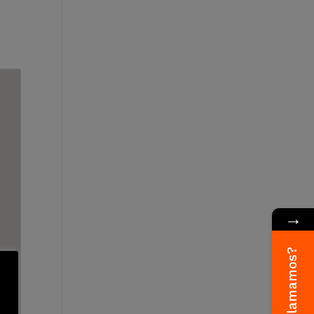
→
¿Te llamamos?