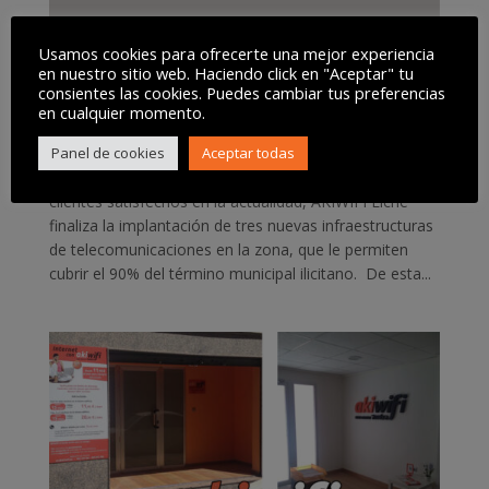
Usamos cookies para ofrecerte una mejor experiencia
akiwifi despunta en Elche
en nuestro sitio web. Haciendo click en "Aceptar" tu
por
comunicacion
|
2 Oct, 2014
|
AKIWIFI
,
AKIWIFI
consientes las cookies. Puedes cambiar tus preferencias
ELCHE
,
FRANQUICIA
,
INTERNET RURAL
,
INTERNET
en cualquier momento.
URBANO
,
NOTA DE PRENSA
Panel de cookies
Aceptar todas
Tras un año de intenso trabajo y con más de 500
clientes satisfechos en la actualidad, AKIWIFI Elche
finaliza la implantación de tres nuevas infraestructuras
de telecomunicaciones en la zona, que le permiten
cubrir el 90% del término municipal ilicitano. De esta...