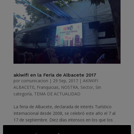
akiwifi en la Feria de Albacete 2017
por
comunicacion
|
29 Sep, 2017
|
AKIWIFI
ALBACETE
,
Franquicias
,
NOSTRA
,
Sector
,
Sin
categoría
,
TEMA DE ACTUALIDAD
La feria de Albacete, declarada de interés Turístico
Internacional desde 2008, se celebró este año el 7 al
17 de septiembre. Diez días intensos en los que los
tanto los habitantes de la ciudad como una multitud de
visitantes prácticamente viven en el Recinto ferial....