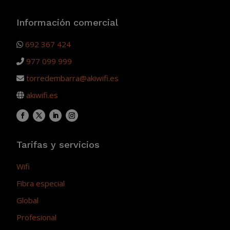
Información comercial
692 367 424
977 099 999
torredembarra@akiwifi.es
akiwifi.es
Tarifas y servicios
Wifi
Fibra especial
Global
Profesional