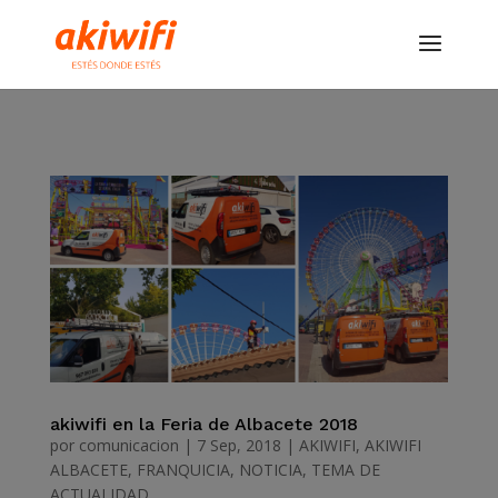
akiwifi en la Feria de Albacete 2018
por
comunicacion
|
7 Sep, 2018
|
AKIWIFI
,
AKIWIFI
ALBACETE
,
FRANQUICIA
,
NOTICIA
,
TEMA DE
ACTUALIDAD