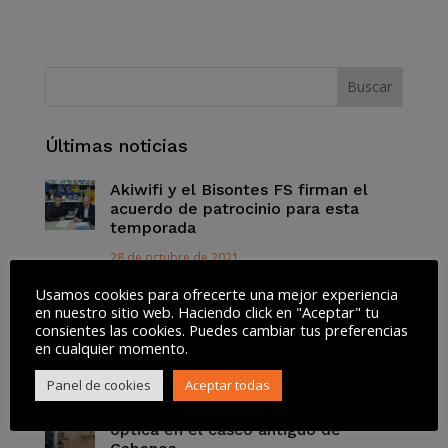
Últimas noticias
Akiwifi y el Bisontes FS firman el
acuerdo de patrocinio para esta
temporada
28 de octubre de 2021
Usamos cookies para ofrecerte una mejor experiencia
Por qué ver la serie «El Juego del
en nuestro sitio web. Haciendo click en "Aceptar" tu
Calamar» de Netflix
consientes las cookies. Puedes cambiar tus preferencias
en cualquier momento.
13 de octubre de 2021
Panel de cookies
Aceptar todas
Akiwifi amplia su cobertura de fibra
óptica en el casco antiguo de