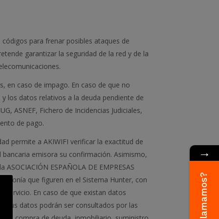
e códigos para frenar posibles ataques de
etende garantizar la seguridad de la red y de la
 telecomunicaciones.
tes, en caso de impago. En caso de que no
y los datos relativos a la deuda pendiente de
G, ASNEF, Fichero de Incidencias Judiciales,
miento de pago.
idad permite a AKIWIFI verificar la exactitud de
→
ad bancaria emisora su confirmación. Asimismo,
dad de la ASOCIACIÓN ESPAÑOLA DE EMPRESAS
¿Te llamamos?
lefonía que figuren en el Sistema Hunter, con
l servicio. En caso de que existan datos
s, sus datos podrán ser consultados por las
uros, compra de deuda, inmobiliario, suministro