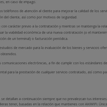
ades, en caso de impago.
s teléfonos de atención al cliente para mejorar la calidad de los servi
ión del cliente, así como por motivos de seguridad.
e con carácter previo a la contratación y mientras se mantenga la rel
aluar la viabilidad económica de una nueva contratación (o el manteni
ción de un terminal) o facturación periódica.
y estudios de mercado para la evaluación de los bienes y servicios of
 obtenidos.
as comunicaciones electrónicas, a fin de cumplir con los estándares de
tal para la prestación de cualquier servicio contratado, así como par
e se detallan a continuación siempre que no prevalezcan tus intereses
ieras tener, basadas en la relación que mantienes con AKIWIFI. Únic