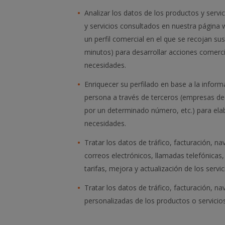
Analizar los datos de los productos y servi
y servicios consultados en nuestra página w
un perfil comercial en el que se recojan s
minutos) para desarrollar acciones comerci
necesidades.
Enriquecer su perfilado en base a la infor
persona a través de terceros (empresas de 
por un determinado número, etc.) para elabo
necesidades.
Tratar los datos de tráfico, facturación, na
correos electrónicos, llamadas telefónicas,
tarifas, mejora y actualización de los servi
Tratar los datos de tráfico, facturación, na
personalizadas de los productos o servicios