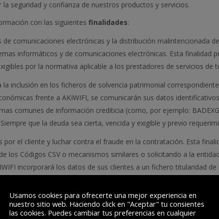
 la seguridad y confianza de nuestros productos y servicios.
nformación con las siguientes
finalidades
:
s de comunicaciones electrónicas y la distribución malintencionada d
emas informáticos y de comunicaciones electrónicas. Esta finalidad pr
xigibles por la normativa aplicable a los prestadores de servicios de
la inclusión en los ficheros de solvencia patrimonial correspondien
onómicas frente a AKIWIFI, se comunicarán sus datos identificativos 
emas comunes de información crediticia (como, por ejemplo: BADEXGU
. Siempre que la deuda sea cierta, vencida y exigible y previo requeri
 por el cliente y luchar contra el fraude en la contratación. Esta final
s de los Códigos CSV o mecanismos similares o solicitando a la entid
KIWIFI incorporará los datos de sus clientes a un fichero titulari
 serán comparados con otros datos de solicitudes de servicios de te
ación potencialmente fraudulenta dentro del proceso de aprobación de
Usamos cookies para ofrecerte una mejor experiencia en
nuestro sitio web. Haciendo click en "Aceptar" tu consientes
IFI estudiará más detenidamente su solicitud de contratación. Ademá
las cookies. Puedes cambiar tus preferencias en cualquier
tenecientes al sector financiero, de telecomunicaciones, renting, seg