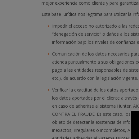
mejor experiencia como cliente y para garantizar
Esta base jurídica nos legitima para utilizar la i
Impedir el acceso no autorizado a las rede
“denegación de servicio” o daños a los sist
información bajo los niveles de confianza e
Comunicación de los datos necesarios para 
atienda puntualmente a sus obligaciones ec
pago a las entidades responsables de sist
etc.), de acuerdo con la legislación vigente
Verificar la exactitud de los datos aportados
los datos aportados por el cliente a travé
en caso de adherirse al sistema Hunter, A
CONTRA EL FRAUDE. Es este caso, los datos
objeto de detectar la existencia de inform
inexactos, irregulares o incompletos, AKIW
entidades adheridas al Sistema Hunter, per