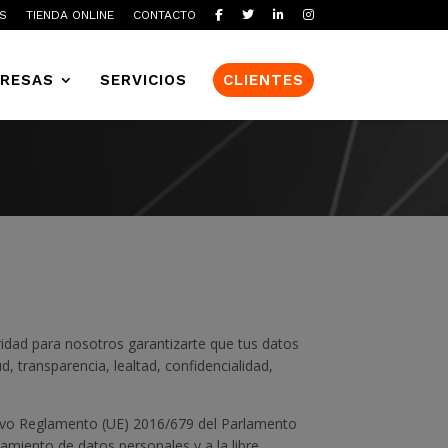
S
TIENDA ONLINE
CONTACTO
RESAS
SERVICIOS
CLIENTES
oridad para nosotros garantizarte que tus datos
, transparencia, lealtad, confidencialidad,
 nuevo Reglamento (UE) 2016/679 del Parlamento
tamiento de datos personales y a la libre