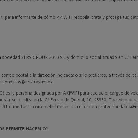
ti para informarte de cómo AKIWIFI recopila, trata y protege tus dato
la sociedad SERVIGROUP 2010 S.L y domicilio social situado en C/ Fe
orreo postal a la dirección indicada; o si lo prefieres, a través del 
ecciondatos@nostravant.es.
 es la persona designada por AKIWIFI para que se encargue de vela
 postal se localiza en la C/ Ferran de Querol, 10, 43830, Torredembar
44591 o mediante correo electrónico a la dirección protecciondatos@n
OS PERMITE HACERLO?