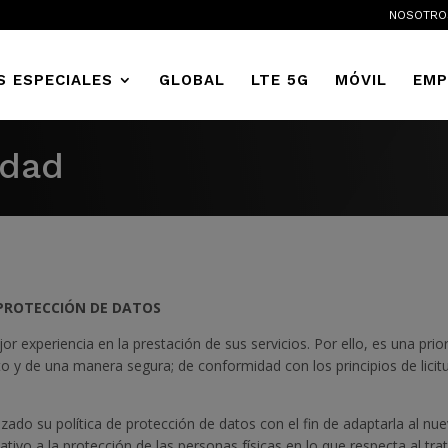
NOSOTRO
S ESPECIALES
GLOBAL
LTE 5G
MÓVIL
EMP
idad
 PROTECCIÓN DE DATOS
or experiencia en la prestación de sus servicios. Por ello, es una pri
y de una manera segura; de conformidad con los principios de licitud
alizado su política de protección de datos con el fin de adaptarla al
tivo a la protección de las personas físicas en lo que respecta al tra