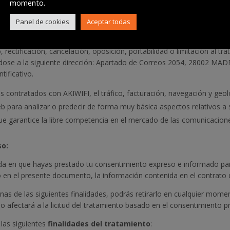
momento.
e entidades adheridas al Sistema Hunter puede consultarse en la pági
Panel de cookies
Aceptar todas
raude.org.
, rectificación, cancelación, oposición, portabilidad o limitación al t
dose a la siguiente dirección: Apartado de Correos 2054, 28002 MADRI
ificativo.
os contratados con AKIWIFI, el tráfico, facturación, navegación y geol
b para analizar o predecir de forma muy básica aspectos relativos a 
que garantice la libre competencia en el mercado de las comunicacion
so:
da en que hayas prestado tu consentimiento expreso e informado para
to en el presente documento, la información contenida en el contrato 
as de las siguientes finalidades, podrás retirarlo en cualquier momen
 no afectará a la licitud del tratamiento basado en el consentimiento
las siguientes
finalidades del tratamiento
: