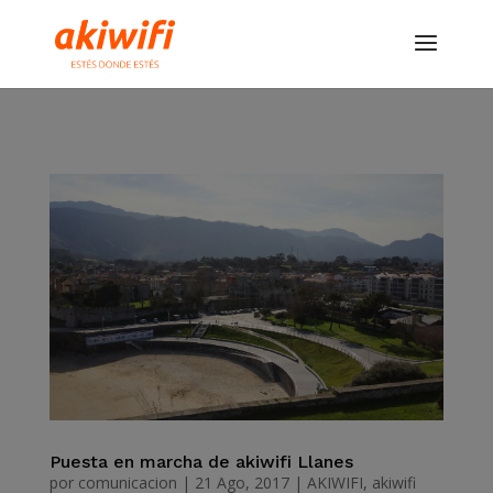
Puesta en marcha de akiwifi Llanes
por
comunicacion
|
21 Ago, 2017
|
AKIWIFI
,
akiwifi