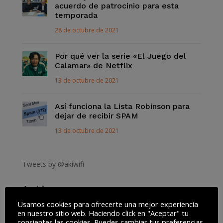
acuerdo de patrocinio para esta
temporada
28 de octubre de 2021
Por qué ver la serie «El Juego del
Calamar» de Netflix
13 de octubre de 2021
Así funciona la Lista Robinson para
dejar de recibir SPAM
13 de octubre de 2021
Tweets by @akiwifi
Archivos
Archivos
Usamos cookies para ofrecerte una mejor experiencia
en nuestro sitio web. Haciendo click en "Aceptar" tu
consientes las cookies. Puedes cambiar tus preferencias