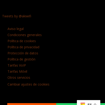
Tweets by @akiwifi
Aviso legal
Condiciones generales
Política de cookies
Política de privacidad
Protección de datos
Política de gestión
Tarifas VoIP
Tarifas Móvil
Otros servicios
Cambiar ajustes de cookies
Tipo de llamada
ES