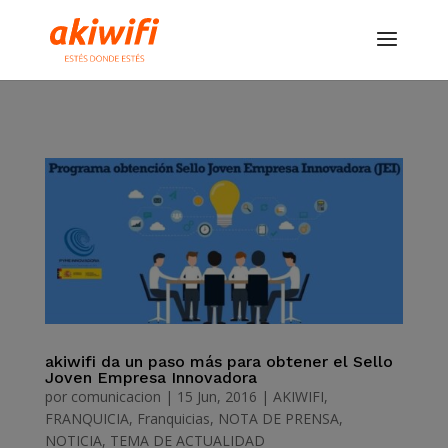
akiwifi da un paso más para obtener el Sello
Joven Empresa Innovadora
por
comunicacion
|
15 Jun, 2016
|
AKIWIFI
,
FRANQUICIA
,
Franquicias
,
NOTA DE PRENSA
,
NOTICIA
,
TEMA DE ACTUALIDAD