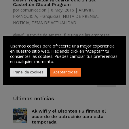
Castellón Global Program
por
comunicacion
|
6 May, 2016
|
AKIWIFI
,
FRANQUICIA
,
Franquicias
,
NOTA DE PRENSA
,
NOTICIA
,
TEMA DE ACTUALIDAD
akiwifi, a través de Nostra, fue una de las empresas
participantes en la primera edición del Castellón Global
Usamos cookies para ofrecerte una mejor experiencia
Program (CsGP), una iniciativa promovida por Espaitec
en nuestro sitio web. Haciendo click en "Aceptar" tu
(Parque Científico, Tecnológico y Empresarial de la
consientes las cookies. Puedes cambiar tus preferencias
Universitat Jaume I) y la Diputación de Castellón....
en cualquier momento.
Panel de cookies
Aceptar todas
Últimas noticias
Akiwifi y el Bisontes FS firman el
acuerdo de patrocinio para esta
temporada