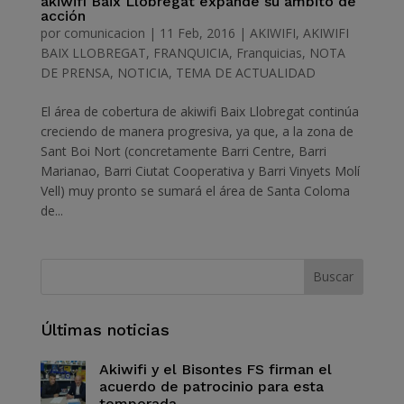
akiwifi Baix Llobregat expande su ámbito de
acción
por
comunicacion
|
11 Feb, 2016
|
AKIWIFI
,
AKIWIFI
BAIX LLOBREGAT
,
FRANQUICIA
,
Franquicias
,
NOTA
DE PRENSA
,
NOTICIA
,
TEMA DE ACTUALIDAD
El área de cobertura de akiwifi Baix Llobregat continúa
creciendo de manera progresiva, ya que, a la zona de
Sant Boi Nort (concretamente Barri Centre, Barri
Marianao, Barri Ciutat Cooperativa y Barri Vinyets Molí
Vell) muy pronto se sumará el área de Santa Coloma
de...
Últimas noticias
Akiwifi y el Bisontes FS firman el
acuerdo de patrocinio para esta
temporada