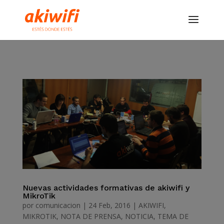
Nuevas actividades formativas de akiwifi y
MikroTik
por
comunicacion
|
24 Feb, 2016
|
AKIWIFI
,
MIKROTIK
,
NOTA DE PRENSA
,
NOTICIA
,
TEMA DE