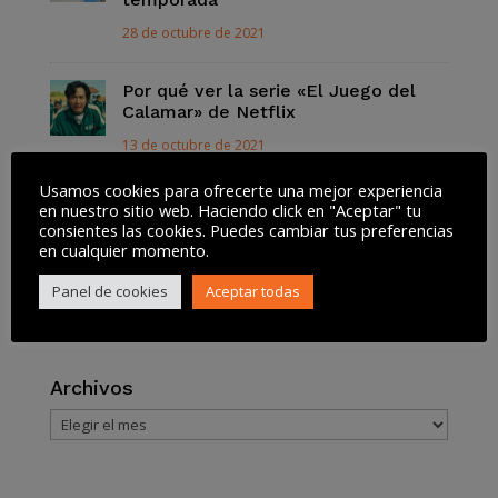
28 de octubre de 2021
Por qué ver la serie «El Juego del
Calamar» de Netflix
13 de octubre de 2021
Usamos cookies para ofrecerte una mejor experiencia
Así funciona la Lista Robinson para
en nuestro sitio web. Haciendo click en "Aceptar" tu
dejar de recibir SPAM
consientes las cookies. Puedes cambiar tus preferencias
en cualquier momento.
13 de octubre de 2021
Panel de cookies
Aceptar todas
Tweets by @akiwifi
Archivos
Archivos