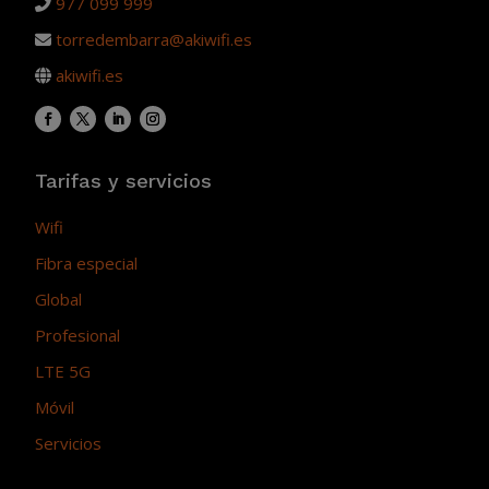
977 099 999
torredembarra@akiwifi.es
akiwifi.es
Tarifas y servicios
Wifi
Fibra especial
Global
Profesional
LTE 5G
Móvil
Servicios