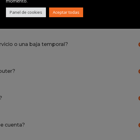
momento.
Panel de cookies
Aceptar todas
 de tarifa?
rvicio o una baja temporal?
router?
?
e cuenta?