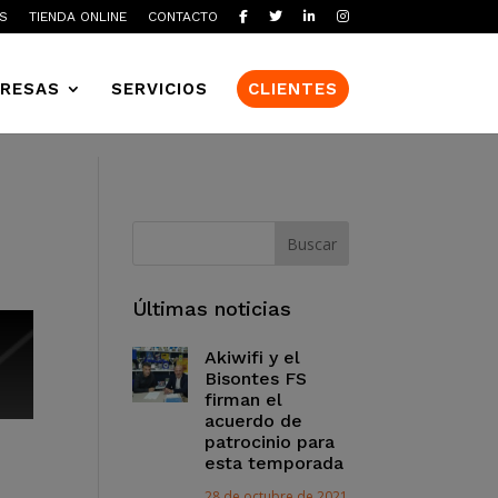
S
TIENDA ONLINE
CONTACTO
RESAS
SERVICIOS
CLIENTES
Últimas noticias
Akiwifi y el
Bisontes FS
firman el
acuerdo de
patrocinio para
esta temporada
28 de octubre de 2021