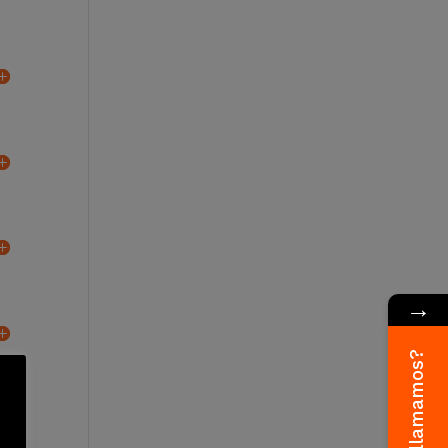
→
¿Te llamamos?