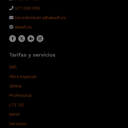
977 099 999
torredembarra@akiwifi.es
akiwifi.es
Tarifas y servicios
Wifi
Fibra especial
Global
Profesional
LTE 5G
Móvil
Servicios