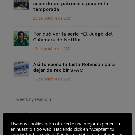
acuerdo de patrocinio para esta
temporada
28 de octubre de 2021
Por qué ver la serie «El Juego del
Calamar» de Netflix
13 de octubre de 2021
Así funciona la Lista Robinson para
dejar de recibir SPAM
13 de octubre de 2021
Tweets by @akiwifi
Archivos
Archivos
Usamos cookies para ofrecerte una mejor experiencia
en nuestro sitio web. Haciendo click en "Aceptar" tu
consientes las cookies. Puedes cambiar tus preferencias