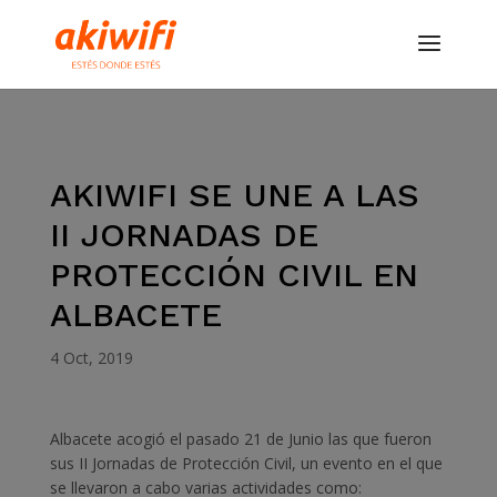
AKIWIFI SE UNE A LAS
II JORNADAS DE
PROTECCIÓN CIVIL EN
ALBACETE
4 Oct, 2019
Albacete acogió el pasado 21 de Junio las que fueron
sus II Jornadas de Protección Civil, un evento en el que
se llevaron a cabo varias actividades como: