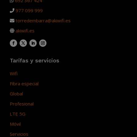
692 367 424
977 099 999
torredembarra@akiwifi.es
akiwifi.es
Tarifas y servicios
Wifi
Fibra especial
Global
Profesional
LTE 5G
Móvil
Servicios