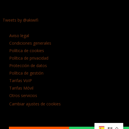
Tweets by @akiwifi
Aviso legal
Condiciones generales
Política de cookies
Política de privacidad
Protección de datos
Política de gestión
Tarifas VoIP
Tarifas Móvil
Otros servicios
Cambiar ajustes de cookies
Tipo de llamada
ES