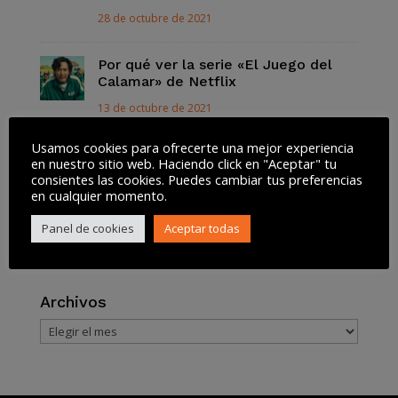
28 de octubre de 2021
Por qué ver la serie «El Juego del
Calamar» de Netflix
13 de octubre de 2021
Usamos cookies para ofrecerte una mejor experiencia
Así funciona la Lista Robinson para
en nuestro sitio web. Haciendo click en "Aceptar" tu
dejar de recibir SPAM
consientes las cookies. Puedes cambiar tus preferencias
en cualquier momento.
13 de octubre de 2021
Panel de cookies
Aceptar todas
Tweets by @akiwifi
Archivos
Archivos