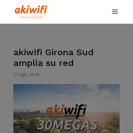
akiwifi Girona Sud
amplía su red
21 Ago, 2018