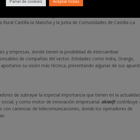
Panel de cookies
Aceptar todas
ctor de las telecomunicaciones en la región, es organizada por el col
 asociación Española de Ingenieros de Telecomunicación, el Instituto
a Rural Castilla-la Mancha y la Junta de Comunidades de Castilla-La
ales y empresas, donde tienen la posibilidad de intercambiar
ponsables de compañías del sector. Entidades como Indra, Orange,
e aportaron su visión más técnica, presentando algunas de sus apues
adores de subrayar la especial importancia que tienen en la actualidad
 social, y como motor de innovación empresarial.
akiwifi
contribuye 
nas con carencias de telecomunicaciones, donde los operadores de
as.