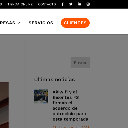
S
TIENDA ONLINE
CONTACTO
RESAS
SERVICIOS
CLIENTES
Últimas noticias
Akiwifi y el
Bisontes FS
firman el
acuerdo de
patrocinio para
esta temporada
28 de octubre de 2021