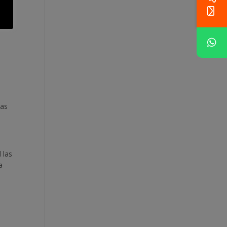
egio
 de
tas
 las
a