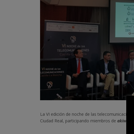
La VI edición de noche de las telecomunicacione
Ciudad Real, participando miembros de
akiwifi