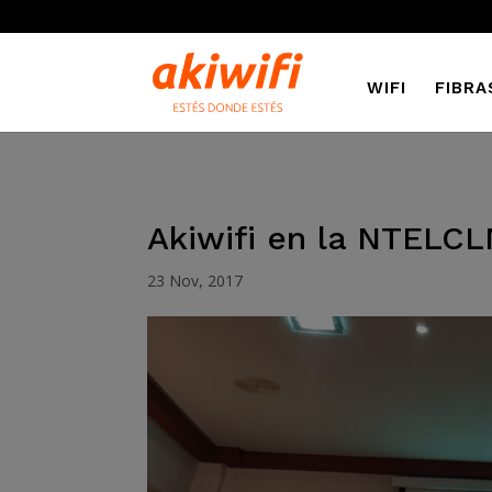
WIFI
FIBRA
Akiwifi en la NTELC
23 Nov, 2017