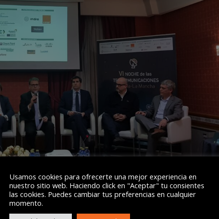
Usamos cookies para ofrecerte una mejor experiencia en
nuestro sitio web. Haciendo click en "Aceptar" tu consientes
s transcurrió este viernes 17 de noviembre en el hotel Doña Carlota 
las cookies. Puedes cambiar tus preferencias en cualquier
Puertollano
en este destacado evento.
momento.