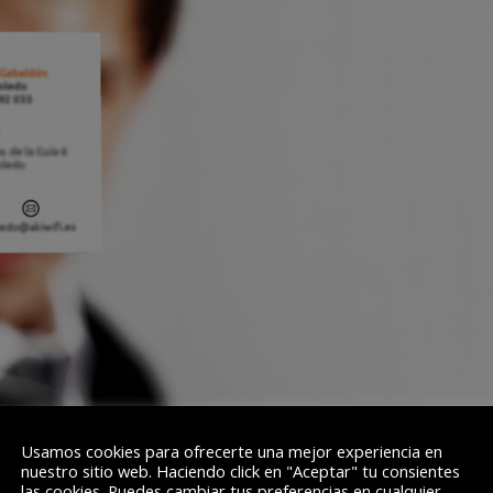
Usamos cookies para ofrecerte una mejor experiencia en
nuestro sitio web. Haciendo click en "Aceptar" tu consientes
 modalidad de
akiwifi
Profesional
. Así, la marca ofrece a empresas y
las cookies. Puedes cambiar tus preferencias en cualquier