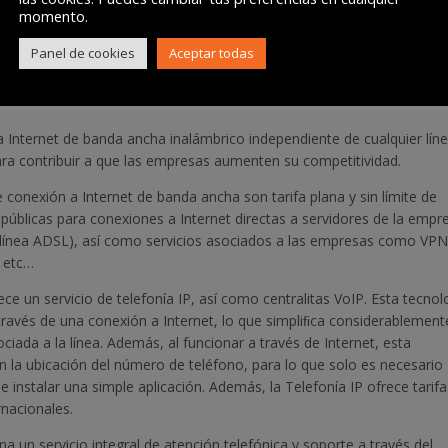
 negocios
desde tan solo 34,95 euros (20/5), con la posibilidad de eleg
momento.
 20/20, por 99 euros (IVA incluido en todos los precios).
Panel de cookies
Aceptar todas
s/empresas/profesional
a Internet de banda ancha inalámbrico independiente de cualquier lín
ara contribuir a que las empresas aumenten su competitividad.
de conexión a Internet de banda ancha son tarifa plana y sin límite de
P públicas para conexiones a Internet directas a servidores de la empr
a línea ADSL), así como servicios asociados a las empresas como VPN
 etc…
ece un servicio de telefonía IP, así como centralitas VoIP. Esta tecnol
través de una conexión a Internet, lo que simpliﬁca considerablement
ociada a la línea. Además, al funcionar a través de Internet, esta
en la ubicación del número de teléfono, para lo que solo es necesario
e instalar una simple aplicación. Además, la Telefonía IP ofrece tarif
rnacionales.
a un servicio integral de atención telefónica y soporte a través del