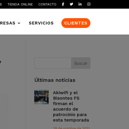
S
TIENDA ONLINE
CONTACTO
RESAS
SERVICIOS
CLIENTES
y
Últimas noticias
Akiwifi y el
Bisontes FS
firman el
acuerdo de
patrocinio para
esta temporada
28 de octubre de 2021