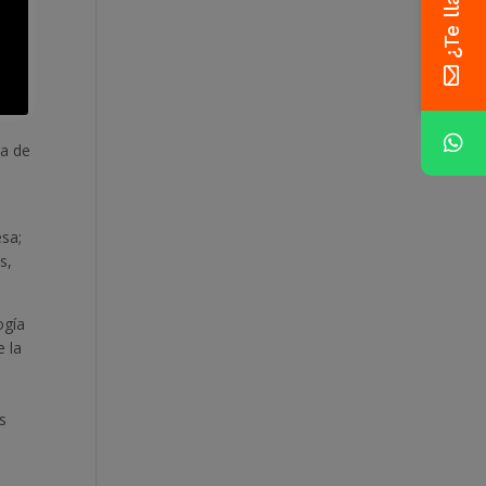
ir
ea de
esa;
s,
ogía
e la
as