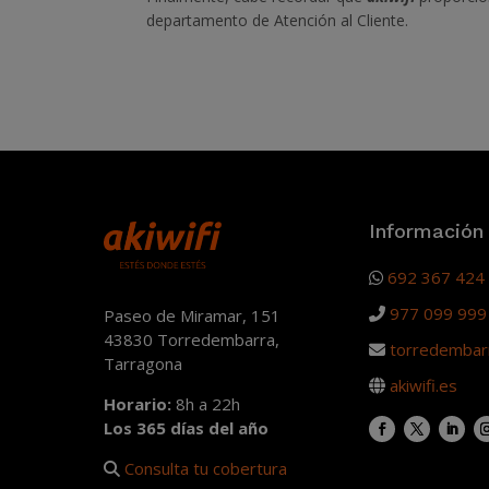
departamento de Atención al Cliente.
Información
692 367 424
977 099 999
Paseo de Miramar, 151
43830 Torredembarra,
torredembarr
Tarragona
akiwifi.es
Horario:
8h a 22h
Los 365 días del año
Consulta tu cobertura