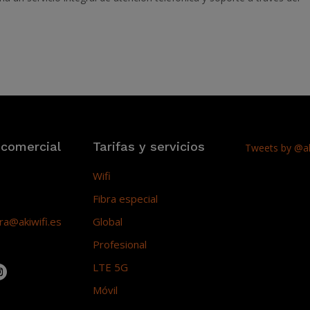
 comercial
Tarifas y servicios
Tweets by @ak
Wifi
Fibra especial
a@akiwifi.es
Global
Profesional
LTE 5G
Móvil