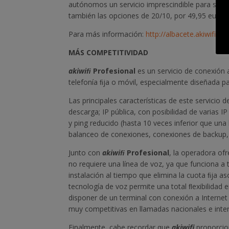
autónomos un servicio imprescindible para sus
también las opciones de 20/10, por 49,95 euros o
Para más información:
http://albacete.akiwifi.e
MÁS COMPETITIVIDAD
akiwiﬁ
Profesional
es un servicio de conexión 
telefonía ﬁja o móvil, especialmente diseñada p
Las principales características de este servicio 
descarga; IP pública, con posibilidad de varias I
y ping reducido (hasta 10 veces inferior que un
balanceo de conexiones, conexiones de backup,
Junto con
akiwiﬁ
Profesional
, la operadora ofr
no requiere una línea de voz, ya que funciona a 
instalación al tiempo que elimina la cuota ﬁja as
tecnología de voz permite una total ﬂexibilidad 
disponer de un terminal con conexión a Internet 
muy competitivas en llamadas nacionales e inte
Finalmente, cabe recordar que
akiwifi
proporcion