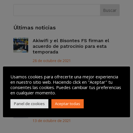
Últimas noticias
Akiwifi y el Bisontes FS firman el
acuerdo de patrocinio para esta
temporada
28 de octubre de 2021
Por qué ver la serie «El Juego del
Usamos cookies para ofrecerte una mejor experiencia
Calamar» de Netflix
en nuestro sitio web. Haciendo click en "Aceptar" tu
consientes las cookies. Puedes cambiar tus preferencias
13 de octubre de 2021
en cualquier momento.
Panel de cookies
Aceptar todas
Así funciona la Lista Robinson para
dejar de recibir SPAM
13 de octubre de 2021