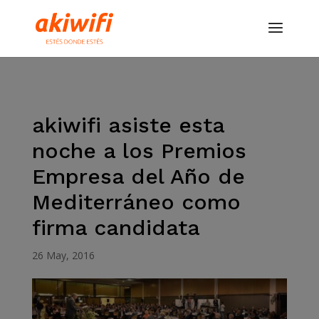
akiwifi asiste esta
noche a los Premios
Empresa del Año de
Mediterráneo como
firma candidata
26 May, 2016