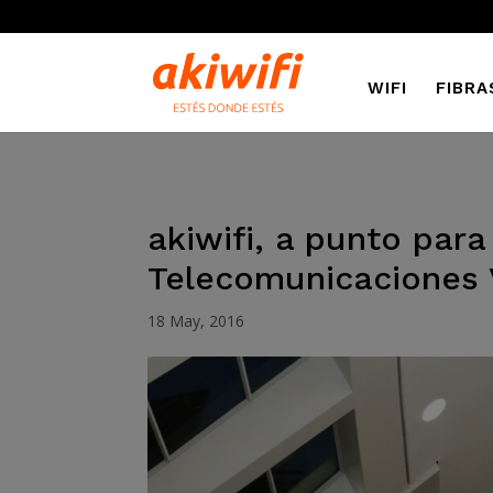
WIFI
FIBRA
akiwifi, a punto para
Telecomunicaciones 
18 May, 2016