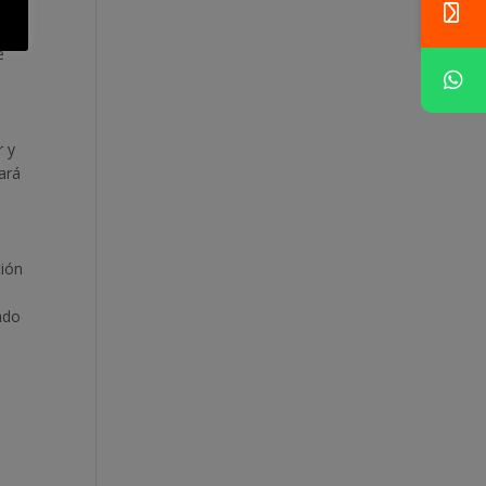
e
r y
ará
ción
lado