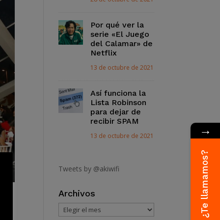
Por qué ver la
serie «El Juego
del Calamar» de
Netflix
13 de octubre de 2021
Así funciona la
Lista Robinson
para dejar de
recibir SPAM
→
13 de octubre de 2021
¿Te llamamos?
Tweets by @akiwifi
Archivos
III
Archivos
ico