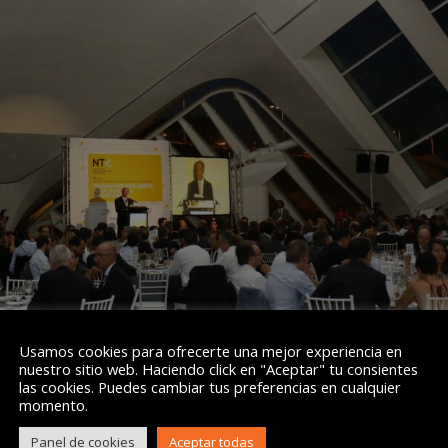
Usamos cookies para ofrecerte una mejor experiencia en
nuestro sitio web. Haciendo click en "Aceptar" tu consientes
las cookies. Puedes cambiar tus preferencias en cualquier
momento.
 que forman parte del equipo de
akiwifi
asistirá mañana jueves a la XV
unicaciones Valencianas
(NTV 2016), que se celebrará en el emblemát
Panel de cookies
Aceptar todas