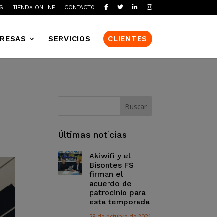
S
TIENDA ONLINE
CONTACTO
RESAS
SERVICIOS
CLIENTES
Últimas noticias
Akiwifi y el
Bisontes FS
firman el
acuerdo de
patrocinio para
esta temporada
28 de octubre de 2021