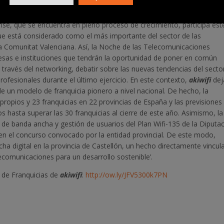
 las Ciencias de Valencia.
se, que se encuentra en pleno proceso de crecimiento, participa est
ue está considerado como el más importante del sector de las
a Comunitat Valenciana. Así, la Noche de las Telecomunicaciones
sas e instituciones que tendrán la oportunidad de poner en común
ravés del networking, debatir sobre las nuevas tendencias del secto
profesionales durante el último ejercicio. En este contexto,
akiwifi
dej
e un modelo de franquicia pionero a nivel nacional. De hecho, la
propios y 23 franquicias en 22 provincias de España y las previsiones
 hasta superar las 30 franquicias al cierre de este año. Asimismo, la
de banda ancha y gestión de usuarios del Plan Wifi-135 de la Diputa
 en el concurso convocado por la entidad provincial. De este modo,
echa digital en la provincia de Castellón, un hecho directamente vincu
ecomunicaciones para un desarrollo sostenible’.
e de Franquicias de
akiwifi
:
http://ow.ly/JFV5300k7PN