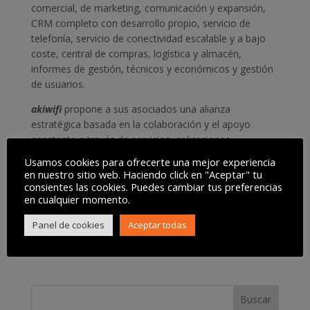
comercial, de marketing, comunicación y expansión,
CRM completo con desarrollo propio, servicio de
telefonía, servicio de conectividad escalable y a bajo
coste, central de compras, logística y almacén,
informes de gestión, técnicos y económicos y gestión
de usuarios.
akiwifi
propone a sus asociados una alianza
estratégica basada en la colaboración y el apoyo
constante a través de servicios, aplicaciones,
servidores, herramientas y equipos orientados al
Usamos cookies para ofrecerte una mejor experiencia
soporte técnico y comercial para poner a su alcance
en nuestro sitio web. Haciendo click en "Aceptar" tu
soluciones basadas en los conocimientos propios
consientes las cookies. Puedes cambiar tus preferencias
en cualquier momento.
sobre la tecnología y los mercados, que se adaptan a
las nuevas necesidades y minimizan los errores y los
Panel de cookies
Aceptar todas
costes asociados.