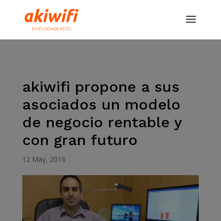
akiwifi propone a sus
asociados un modelo
de negocio rentable y
con gran futuro
12 May, 2016