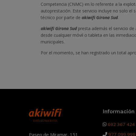
Competencia (CNMC) en lo referente a la explot
autoprestación. Este servicio incluye no solo el
técnico por parte de
akiwifi Girona Sud
.
akiwifi Girona Sud
presta además el servicio de 
desde cualquier móvil o tableta en las inmediacio
municipales.
Por el momento, se han registrado un total apr
Información
692 367 424
977 099 999
Paseo de Miramar, 151