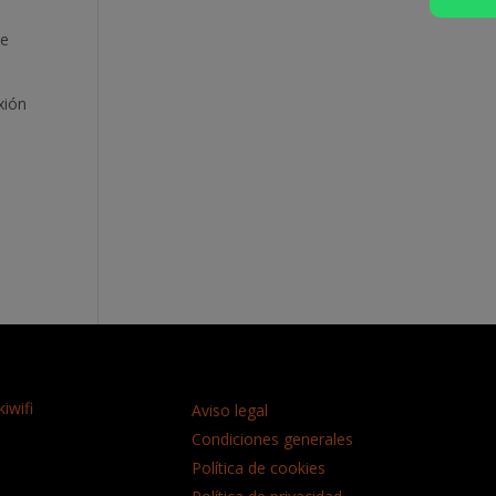
te
xión
iwifi
Aviso legal
Condiciones generales
Política de cookies