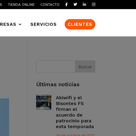
S
TIENDA ONLINE
CONTACTO
RESAS
SERVICIOS
CLIENTES
Últimas noticias
Akiwifi y el
Bisontes FS
firman el
acuerdo de
patrocinio para
esta temporada
28 de octubre de 2021