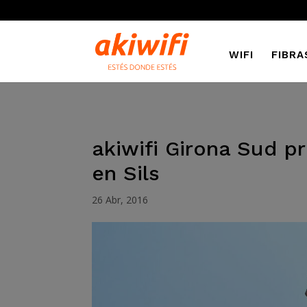
WIFI
FIBRA
akiwifi Girona Sud pr
en Sils
26 Abr, 2016