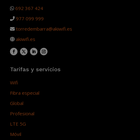
692 367 424
977 099 999
torredembarra@akiwifi.es
akiwifi.es
Tarifas y servicios
Wifi
Fibra especial
Global
Profesional
LTE 5G
Móvil