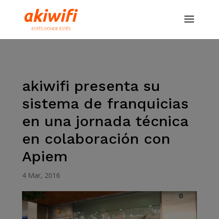
akiwifi presenta su
sistema de franquicias
en una jornada técnica
en colaboración con
Apiem
4 Mar, 2016