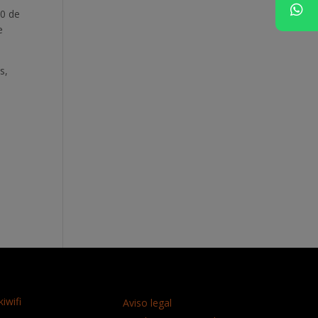
10 de
e
s,
iwifi
Aviso legal