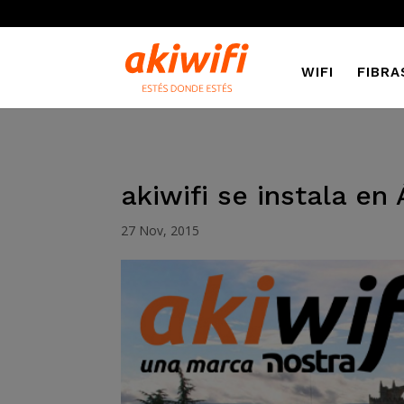
WIFI
FIBRA
akiwifi se instala en 
27 Nov, 2015