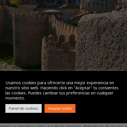
Usamos cookies para ofrecerte una mejor experiencia en
nuestro sitio web. Haciendo click en "Aceptar" tu consientes
las cookies. Puedes cambiar tus preferencias en cualquier
momento.
Panel de cookies
Aceptar todas
 de Ávila, donde los vecinos de la zona, inicialmente en la sur de la ca
nexión a Internet de la mano de
akiwifi
Ávila.
akiwifi
se presenta como una de las mejores alternativas de acceso 