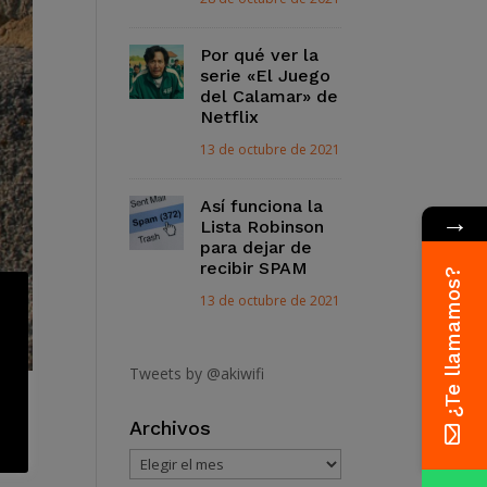
Por qué ver la
serie «El Juego
del Calamar» de
Netflix
13 de octubre de 2021
Así funciona la
→
Lista Robinson
para dejar de
recibir SPAM
¿Te llamamos?
13 de octubre de 2021
Tweets by @akiwifi
pital
Archivos
Archivos
a