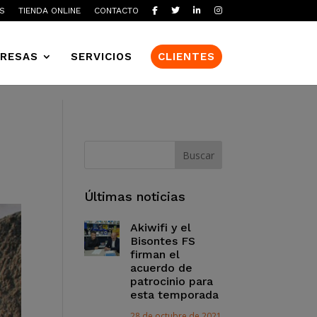
S
TIENDA ONLINE
CONTACTO
RESAS
SERVICIOS
CLIENTES
Últimas noticias
Akiwifi y el
Bisontes FS
firman el
acuerdo de
patrocinio para
esta temporada
28 de octubre de 2021