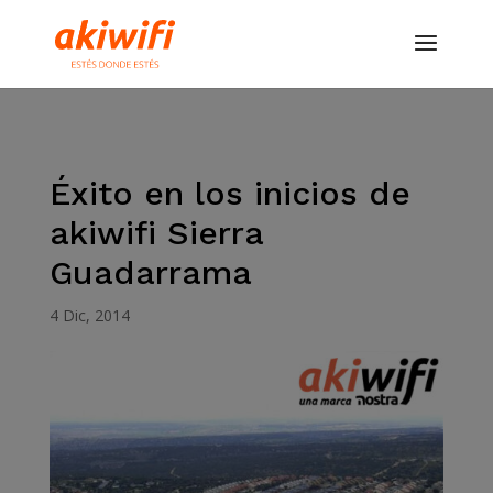
Éxito en los inicios de
akiwifi Sierra
Guadarrama
4 Dic, 2014