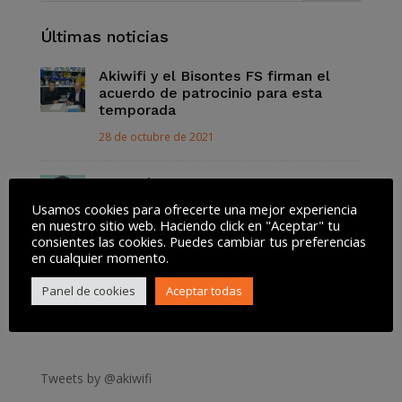
Últimas noticias
Akiwifi y el Bisontes FS firman el
acuerdo de patrocinio para esta
temporada
28 de octubre de 2021
Por qué ver la serie «El Juego del
Calamar» de Netflix
Usamos cookies para ofrecerte una mejor experiencia
en nuestro sitio web. Haciendo click en "Aceptar" tu
13 de octubre de 2021
consientes las cookies. Puedes cambiar tus preferencias
en cualquier momento.
Así funciona la Lista Robinson para
Panel de cookies
Aceptar todas
dejar de recibir SPAM
13 de octubre de 2021
Tweets by @akiwifi