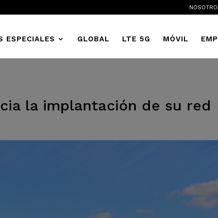
NOSOTRO
S ESPECIALES
GLOBAL
LTE 5G
MÓVIL
EMP
icia la implantación de su red