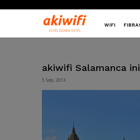
WIFI
FIBRA
akiwifi Salamanca in
5 Sep, 2013