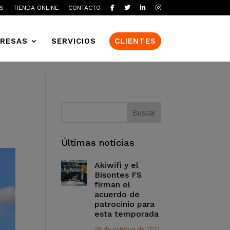
S
TIENDA ONLINE
CONTACTO
RESAS
SERVICIOS
CLIENTES
Últimas noticias
Akiwifi y el
Bisontes FS
firman el
acuerdo de
patrocinio para
esta temporada
28 de octubre de 2021