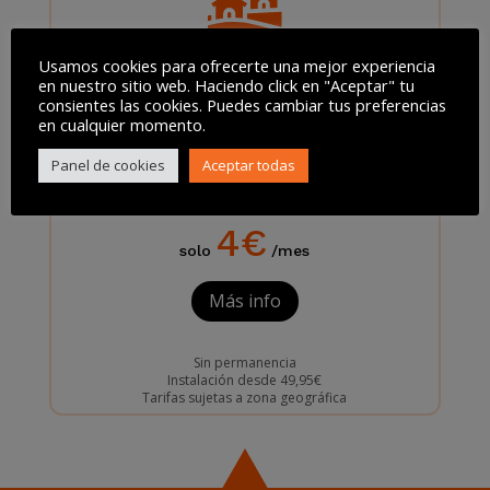
Usamos cookies para ofrecerte una mejor experiencia
AKIWIFI TEMPORADA
en nuestro sitio web. Haciendo click en "Aceptar" tu
consientes las cookies. Puedes cambiar tus preferencias
Especial segunda residencia y vacionales
en cualquier momento.
Activa tu conexión solo cuando la necesites.
Panel de cookies
Aceptar todas
Posibilidad de baja temporal del servicio 9
meses al año
4€
solo
/mes
Más info
Sin permanencia
Instalación desde 49,95€
Tarifas sujetas a zona geográfica