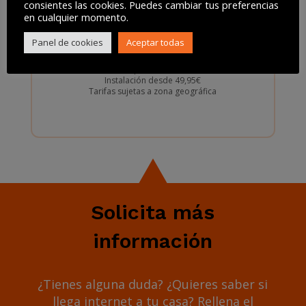
4€
consientes las cookies. Puedes cambiar tus preferencias
solo
/mes
en cualquier momento.
Más info
Panel de cookies
Aceptar todas
Sin permanencia
Instalación desde 49,95€
Tarifas sujetas a zona geográfica
Solicita más
información
¿Tienes alguna duda? ¿Quieres saber si
llega internet a tu casa? Rellena el