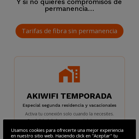
Y si no quieres compromisos de
permanencia…
Tarifas de fibra sin permanencia
AKIWIFI TEMPORADA
Especial segunda residencia y vacacionales
Activa tu conexión solo cuando la necesites.
Posibilidad de baja temporal del servicio 9
meses al año
Usamos cookies para ofrecerte una mejor experiencia
en nuestro sitio web. Haciendo click en "Aceptar" tu