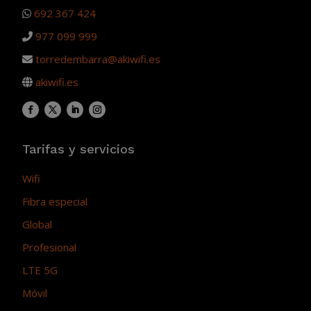
692 367 424
977 099 999
torredembarra@akiwifi.es
akiwifi.es
Tarifas y servicios
Wifi
Fibra especial
Global
Profesional
LTE 5G
Móvil